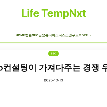
Life TempNxt
HOME
법률
GEO
금융
뷰티
비즈니스
조명
푸드
MORE
▼
SEO
eo컨설팅이 가져다주는 경쟁 
2025-10-13