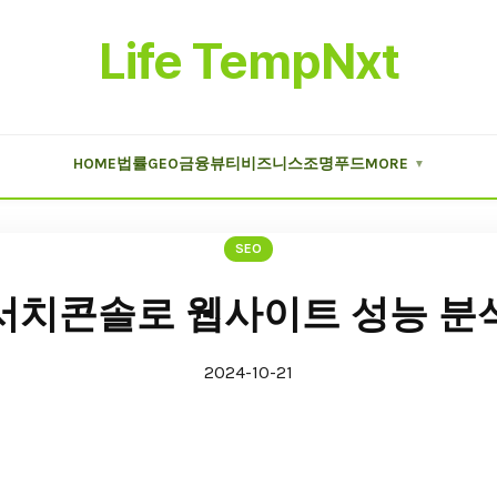
Life TempNxt
HOME
법률
GEO
금융
뷰티
비즈니스
조명
푸드
MORE
▼
SEO
서치콘솔로 웹사이트 성능 분
2024-10-21