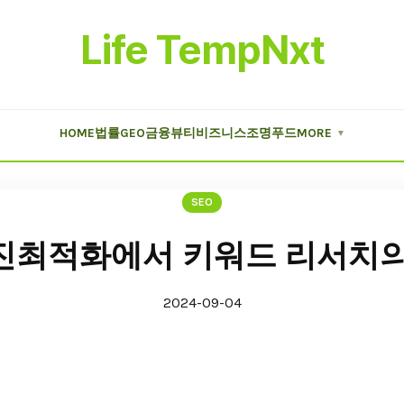
Life TempNxt
HOME
법률
GEO
금융
뷰티
비즈니스
조명
푸드
MORE
▼
SEO
진최적화에서 키워드 리서치의
2024-09-04