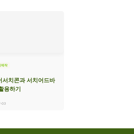
지제작
버서치콘과 서치어드바
 활용하기
-03