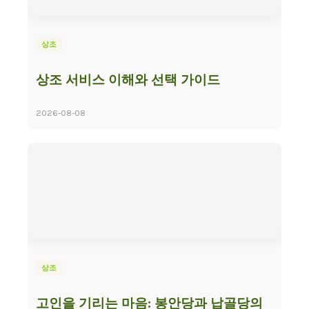
상조
상조 서비스 이해와 선택 가이드
2026-08-08
상조
고인을 기리는 마음: 봉안당과 납골당의