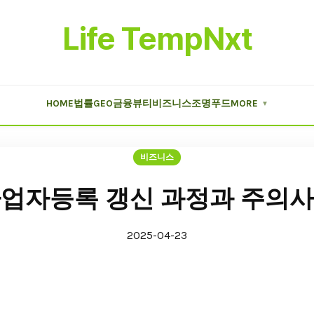
Life TempNxt
HOME
법률
GEO
금융
뷰티
비즈니스
조명
푸드
MORE
▼
비즈니스
업자등록 갱신 과정과 주의
2025-04-23