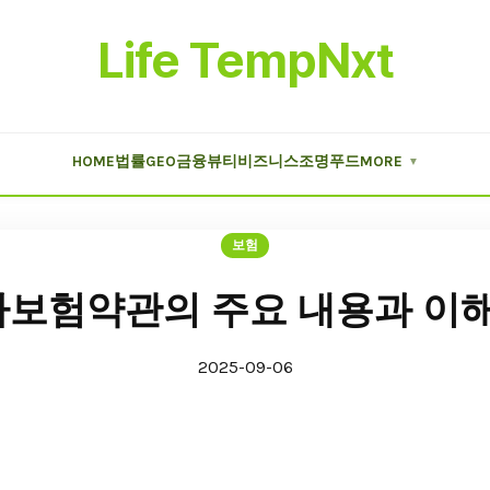
Life TempNxt
HOME
법률
GEO
금융
뷰티
비즈니스
조명
푸드
MORE
▼
보험
보험약관의 주요 내용과 이해
2025-09-06