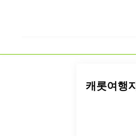
캐롯여행자