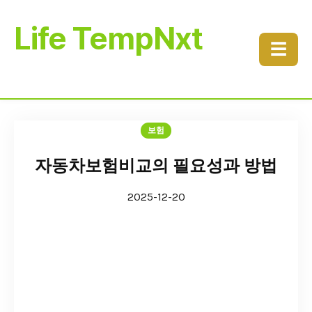
Life TempNxt
☰
보험
자동차보험비교의 필요성과 방법
2025-12-20