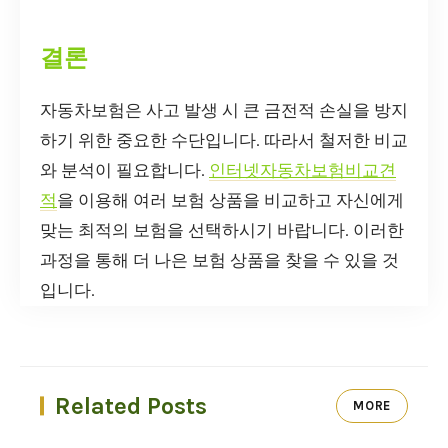
결론
자동차보험은 사고 발생 시 큰 금전적 손실을 방지
하기 위한 중요한 수단입니다. 따라서 철저한 비교
와 분석이 필요합니다.
인터넷자동차보험비교견
적
을 이용해 여러 보험 상품을 비교하고 자신에게
맞는 최적의 보험을 선택하시기 바랍니다. 이러한
과정을 통해 더 나은 보험 상품을 찾을 수 있을 것
입니다.
Related Posts
MORE