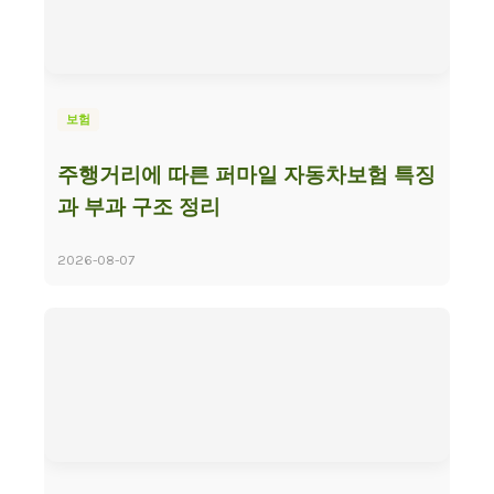
보험
주행거리에 따른 퍼마일 자동차보험 특징
과 부과 구조 정리
2026-08-07