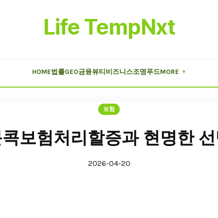
Life TempNxt
HOME
법률
GEO
금융
뷰티
비즈니스
조명
푸드
MORE
▼
보험
문콕보험처리할증과 현명한 선
2026-04-20