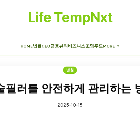
Life TempNxt
HOME
법률
GEO
금융
뷰티
비즈니스
조명
푸드
MORE
▼
병원
술필러를 안전하게 관리하는 
2025-10-15