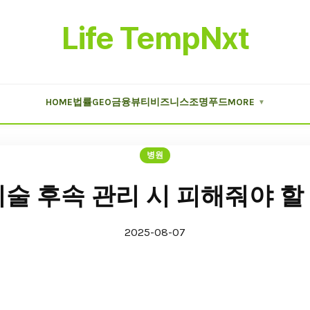
Life TempNxt
HOME
법률
GEO
금융
뷰티
비즈니스
조명
푸드
MORE
▼
병원
술 후속 관리 시 피해줘야 할
2025-08-07