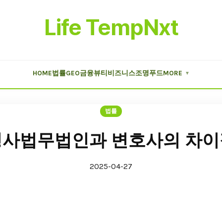
Life TempNxt
HOME
법률
GEO
금융
뷰티
비즈니스
조명
푸드
MORE
▼
법률
형사법무법인과 변호사의 차이
2025-04-27