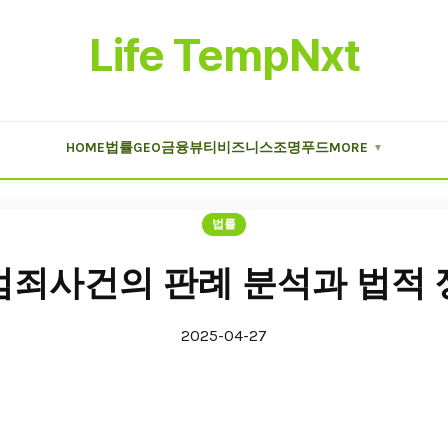
Life TempNxt
HOME
법률
GEO
금융
뷰티
비즈니스
조명
푸드
MORE
▼
법률
범죄사건의 판례 분석과 법적 
2025-04-27