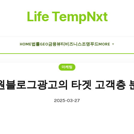
Life TempNxt
HOME
법률
GEO
금융
뷰티
비즈니스
조명
푸드
MORE
▼
마케팅
원블로그광고의 타겟 고객층 
2025-03-27