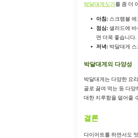
박달대게싯가
를 좀 더
아침:
스크램블 에그
점심:
샐러드에 바
면 더욱 좋습니다.
저녁:
박달대게 스프
박달대게의 다양성
박달대게는 다양한 요리로
골로 끓여 먹는 등 다양
대한 지루함을 덜어줄 
결론
다이어트를 하면서도 맛