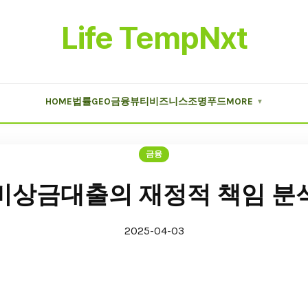
Life TempNxt
HOME
법률
GEO
금융
뷰티
비즈니스
조명
푸드
MORE
▼
금융
비상금대출의 재정적 책임 분
2025-04-03