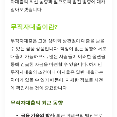
자대출의 최신 동향과 앞으로의 발전 방향에 대해
알아보겠습니다.
무직자대출이란?
무직자대출은 고용 상태와 상관없이 대출을 받을
수 있는 금융 상품입니다. 직장이 없는 상황에서도
대출이 가능하므로, 많은 사람들이 이러한 옵션을
통해 긴급한 자금을 마련할 수 있습니다. 하지만
무직자대출의 조건이나 이자율은 일반 대출과는
차이가 있을 수 있기 때문에, 자세한 정보를 사전
에 확인하는 것이 중요합니다.
무직자대출의 최근 동향
금융 기술의 발전
: 최근 핀테크의 발전으로