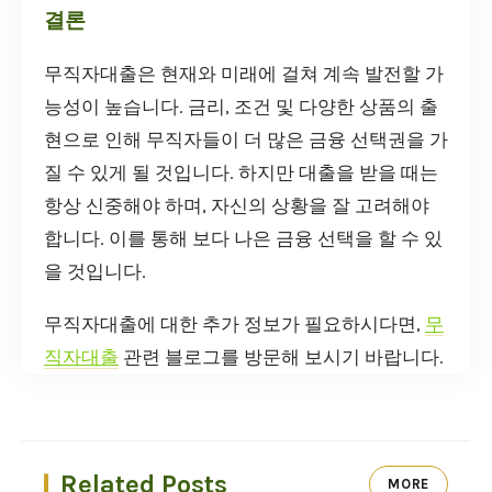
결론
무직자대출은 현재와 미래에 걸쳐 계속 발전할 가
능성이 높습니다. 금리, 조건 및 다양한 상품의 출
현으로 인해 무직자들이 더 많은 금융 선택권을 가
질 수 있게 될 것입니다. 하지만 대출을 받을 때는
항상 신중해야 하며, 자신의 상황을 잘 고려해야
합니다. 이를 통해 보다 나은 금융 선택을 할 수 있
을 것입니다.
무직자대출에 대한 추가 정보가 필요하시다면,
무
직자대출
관련 블로그를 방문해 보시기 바랍니다.
Related Posts
MORE