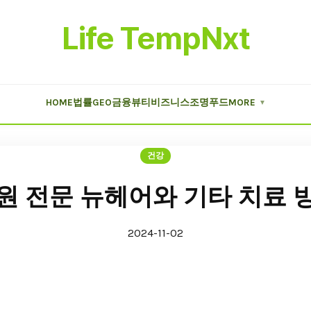
Life TempNxt
HOME
법률
GEO
금융
뷰티
비즈니스
조명
푸드
MORE
▼
건강
원 전문 뉴헤어와 기타 치료 
2024-11-02