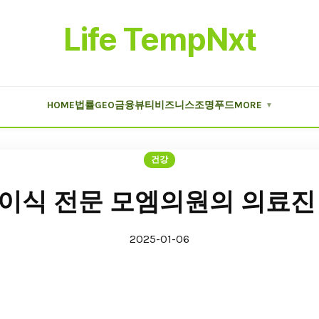
Life TempNxt
HOME
법률
GEO
금융
뷰티
비즈니스
조명
푸드
MORE
▼
건강
이식 전문 모엠의원의 의료진
2025-01-06